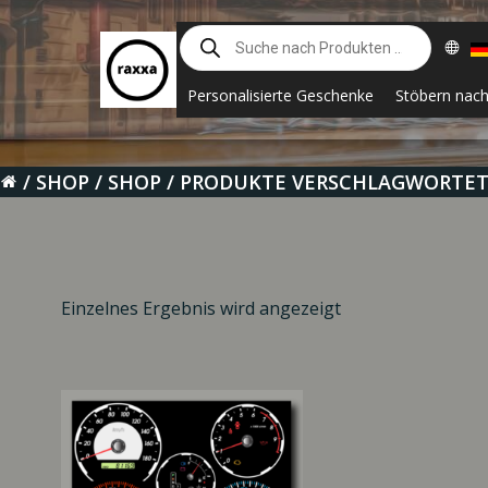
Zum
Suche
Inhalt
nach
springen
Produkten
Personalisierte Geschenke
Stöbern nac
SHOP
SHOP
PRODUKTE VERSCHLAGWORTET 
Einzelnes Ergebnis wird angezeigt