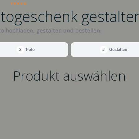
raxxa
otogeschenk gestalte
o hochladen, gestalten und bestellen.
2
Foto
3
Gestalten
Produkt auswählen