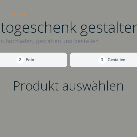
raxxa
otogeschenk gestalte
o hochladen, gestalten und bestellen.
2
Foto
3
Gestalten
Produkt auswählen