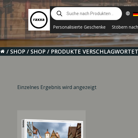
Zum
Suche
Inhalt
nach
springen
Produkten
Personalisierte Geschenke
Stöbern nac
SHOP
SHOP
PRODUKTE VERSCHLAGWORTET 
Einzelnes Ergebnis wird angezeigt