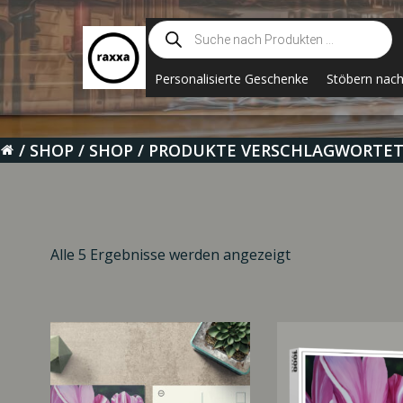
Zum
Suche
Inhalt
nach
springen
Produkten
Personalisierte Geschenke
Stöbern nac
SHOP
SHOP
PRODUKTE VERSCHLAGWORTET 
Alle 5 Ergebnisse werden angezeigt