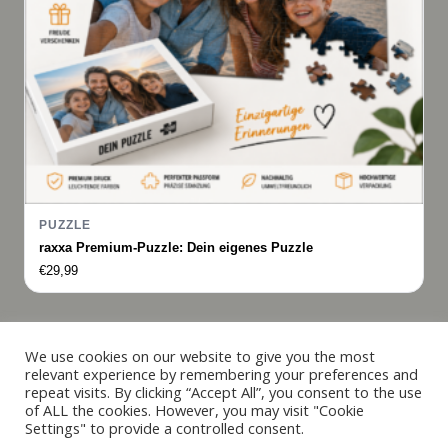
PUZZLE
raxxa Premium-Puzzle: Dein eigenes Puzzle
€
29,99
Italiano
We use cookies on our website to give you the most
relevant experience by remembering your preferences and
Français
repeat visits. By clicking “Accept All”, you consent to the use
© 2019 - 2026 raxxa
of ALL the cookies. However, you may visit "Cookie
Español
Settings" to provide a controlled consent.