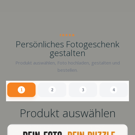
raxxa
Persönliches Fotogeschenk
gestalten
Produkt auswählen, Foto hochladen, gestalten und
bestellen.
1
2
3
4
Produkt auswählen