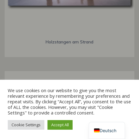
Holzstangen am Strand
Italiano
We use cookies on our website to give you the most
relevant experience by remembering your preferences and
Français
repeat visits. By clicking “Accept All”, you consent to the use
of ALL the cookies. However, you may visit "Cookie
Español
Settings" to provide a controlled consent.
English
Cookie Settings
Accept All
Deutsch