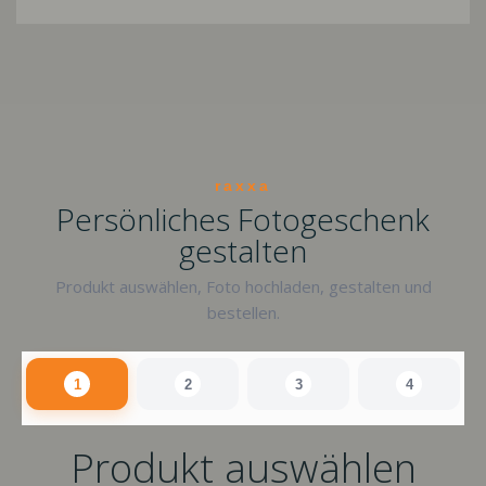
raxxa
Persönliches Fotogeschenk
gestalten
Produkt auswählen, Foto hochladen, gestalten und
bestellen.
1
2
3
4
Produkt auswählen