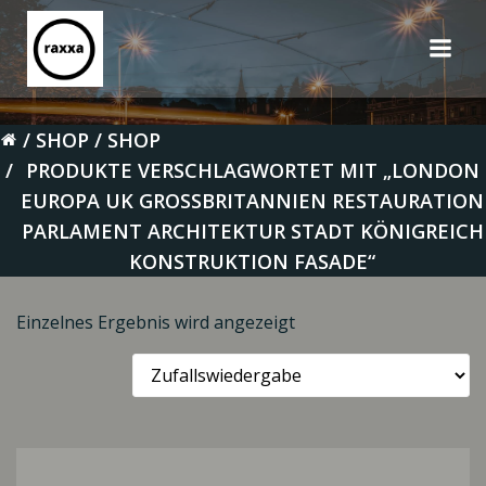
Zum
Inhalt
springen
SHOP
SHOP
PRODUKTE VERSCHLAGWORTET MIT „LONDON
EUROPA UK GROSSBRITANNIEN RESTAURATION P
ARLAMENT ARCHITEKTUR STADT KÖNIGREICH K
ONSTRUKTION FASADE“
Einzelnes Ergebnis wird angezeigt