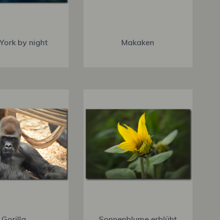
York by night
Makaken
Gorilla
Sonnenblume erblüht