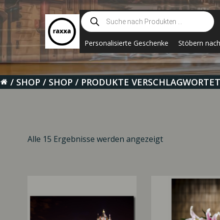
Zum
Suche
Inhalt
nach
springen
Produkten
Personalisierte Geschenke
Stöbern nac
SHOP
SHOP
PRODUKTE VERSCHLAGWORTET 
Alle 15 Ergebnisse werden angezeigt