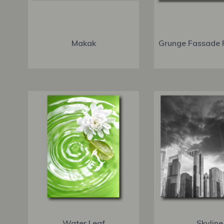
Makak
Grunge Fassade 
Water Leaf
Skyline