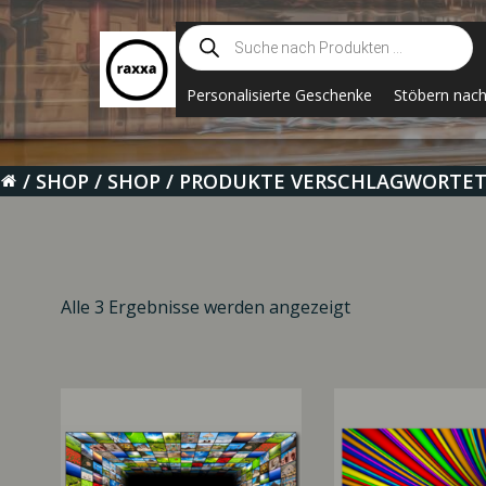
Zum
Suche
Inhalt
nach
springen
Produkten
Personalisierte Geschenke
Stöbern nac
SHOP
SHOP
PRODUKTE VERSCHLAGWORTET
Alle 3 Ergebnisse werden angezeigt