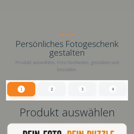
raxxa
Persönliches Fotogeschenk
gestalten
Produkt auswählen, Foto hochladen, gestalten und
bestellen.
1
2
3
4
Produkt auswählen