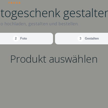
raxxa
otogeschenk gestalte
o hochladen, gestalten und bestellen.
2
Foto
3
Gestalten
Produkt auswählen