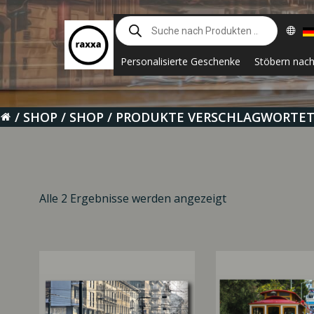
Zum
Suche
Inhalt
nach
springen
Produkten
Personalisierte Geschenke
Stöbern nac
SHOP
SHOP
PRODUKTE VERSCHLAGWORTET 
Alle 2 Ergebnisse werden angezeigt