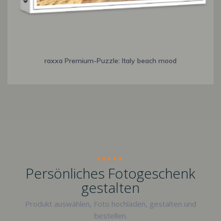
raxxa Premium-Puzzle: Italy beach mood
raxxa
Persönliches Fotogeschenk
gestalten
Produkt auswählen, Foto hochladen, gestalten und
bestellen.