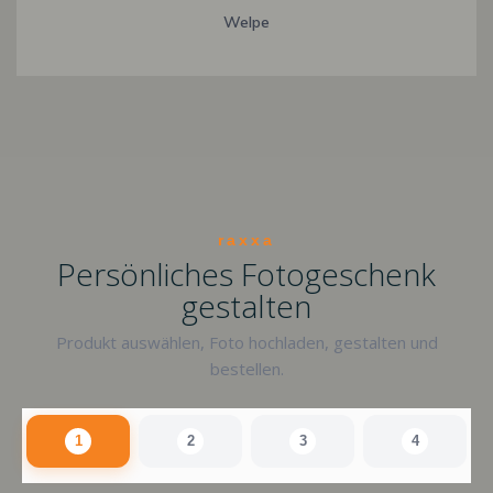
Welpe
raxxa
Persönliches Fotogeschenk
gestalten
Produkt auswählen, Foto hochladen, gestalten und
bestellen.
1
2
3
4