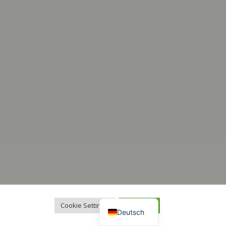
Italiano
Français
Español
English
Cookie Settings
Accept All
Deutsch