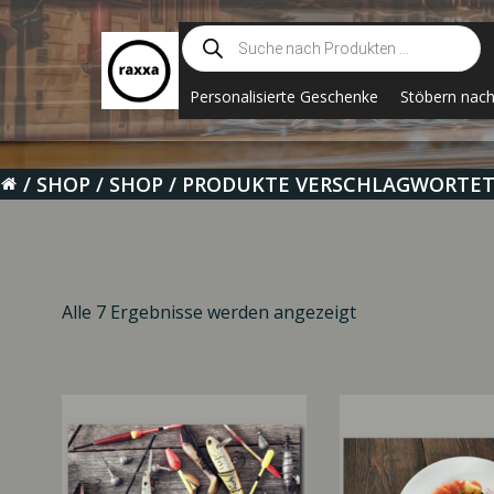
Zum
Suche
Inhalt
nach
springen
Produkten
Personalisierte Geschenke
Stöbern nac
SHOP
SHOP
PRODUKTE VERSCHLAGWORTET 
Alle 7 Ergebnisse werden angezeigt