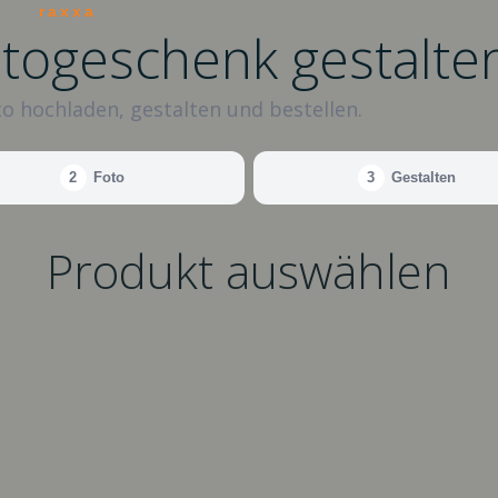
raxxa
otogeschenk gestalte
o hochladen, gestalten und bestellen.
2
Foto
3
Gestalten
Produkt auswählen