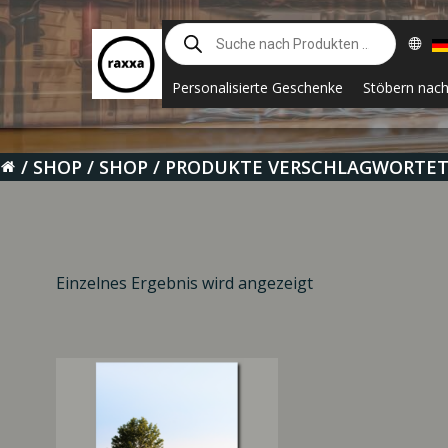
Zum
Suche
Inhalt
nach
springen
Produkten
Personalisierte Geschenke
Stöbern nac
SHOP
SHOP
PRODUKTE VERSCHLAGWORTET
Einzelnes Ergebnis wird angezeigt