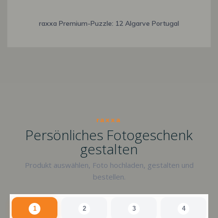
raxxa Premium-Puzzle: 12 Algarve Portugal
raxxa
Persönliches Fotogeschenk
gestalten
Produkt auswählen, Foto hochladen, gestalten und
bestellen.
1
2
3
4