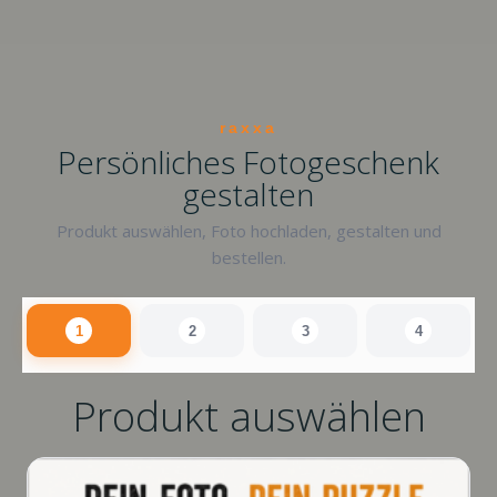
raxxa
Persönliches Fotogeschenk
gestalten
Produkt auswählen, Foto hochladen, gestalten und
bestellen.
1
2
3
4
Produkt auswählen