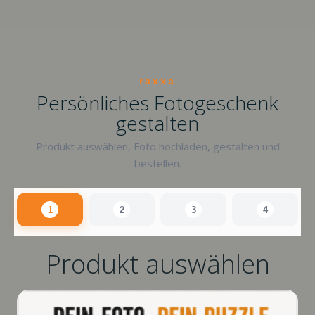
raxxa
Persönliches Fotogeschenk
gestalten
Produkt auswählen, Foto hochladen, gestalten und
bestellen.
1
2
3
4
Produkt auswählen