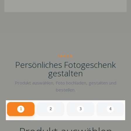
raxxa
Persönliches Fotogeschenk
gestalten
Produkt auswählen, Foto hochladen, gestalten und
bestellen.
1
2
3
4