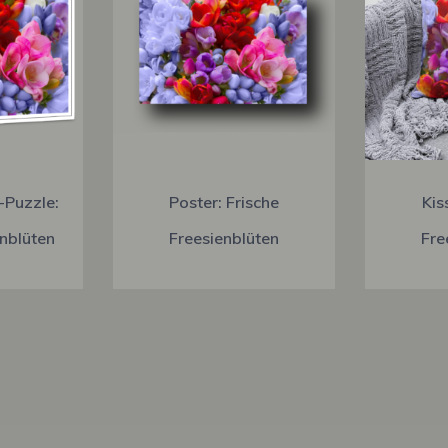
-Puzzle:
Poster: Frische
Kis
enblüten
Freesienblüten
Fre