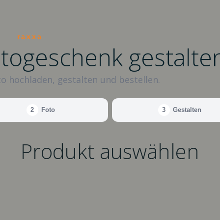
raxxa
otogeschenk gestalte
o hochladen, gestalten und bestellen.
2
Foto
3
Gestalten
Produkt auswählen