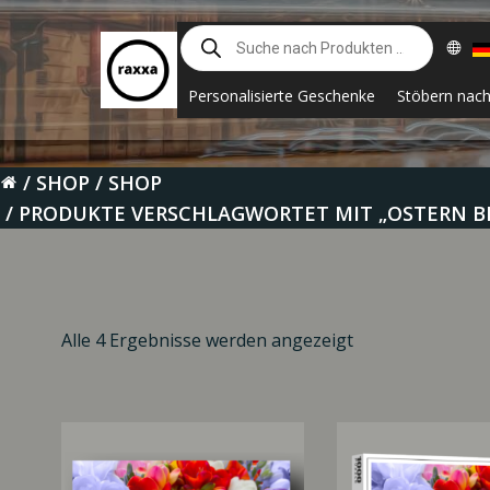
Zum
Suche
Inhalt
nach
springen
Produkten
Personalisierte Geschenke
Stöbern nac
SHOP
SHOP
PRODUKTE VERSCHLAGWORTET MIT „OSTERN 
Alle 4 Ergebnisse werden angezeigt