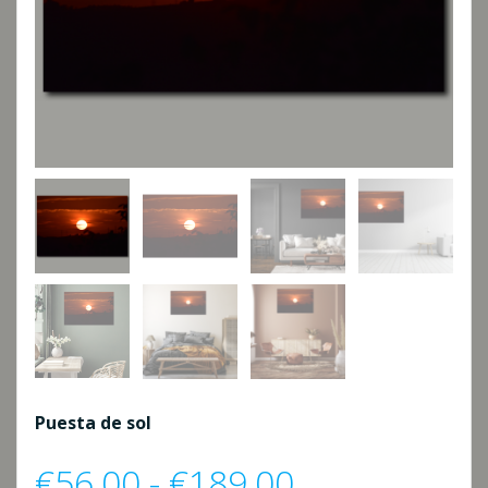
Puesta de sol
Rango
€
56,00
-
€
189,00