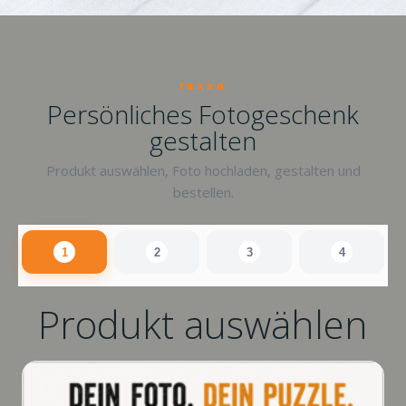
raxxa
Persönliches Fotogeschenk
gestalten
Produkt auswählen, Foto hochladen, gestalten und
bestellen.
1
2
3
4
Produkt auswählen