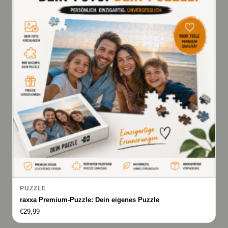
PUZZLE
raxxa Premium-Puzzle: Dein eigenes Puzzle
€
29,99