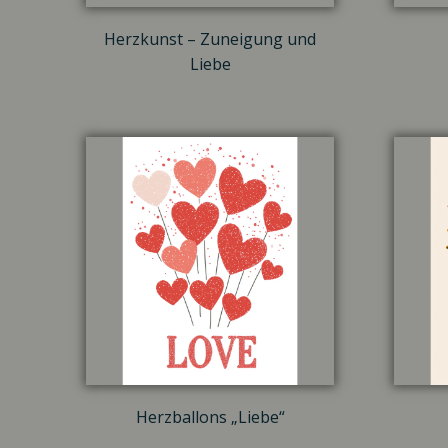
Herzkunst – Zuneigung und
Liebe
Herzballons „Liebe“