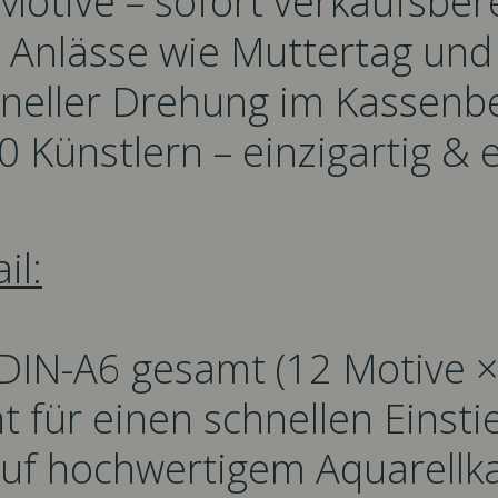
Motive – sofort verkaufsber
ale Anlässe wie Muttertag 
chneller Drehung im Kassenb
0 Künstlern – einzigartig &
il:
DIN-A6 gesamt (12 Motive × 
t für einen schnellen Einsti
auf hochwertigem Aquarellk