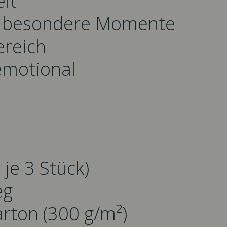
eit
und besondere Momente
ereich
 emotional
je 3 Stück)
eg
arton (300 g/m²)