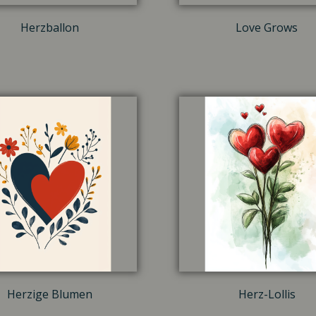
Herzballon
Love Grows
Herzige Blumen
Herz-Lollis