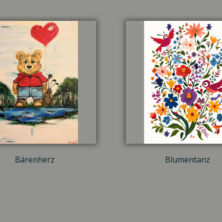
Bärenherz
Blumentanz