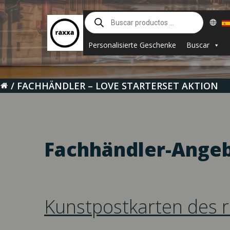
Saltar
Búsqueda
al
de
contenido
productos
Personalisierte Geschenke
Buscar
FACHHÄNDLER – LOVE STARTERSET AKTION
Fachhändler-Angeb
Kunstpostkarten des r