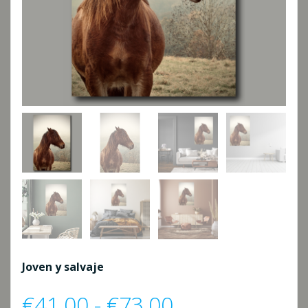
Joven y salvaje
Rango
€
41,00
-
€
73,00