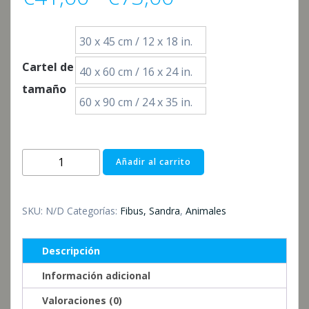
de
30 x 45 cm / 12 x 18 in.
precios:
Cartel de
40 x 60 cm / 16 x 24 in.
tamaño
desde
60 x 90 cm / 24 x 35 in.
€41,00
Jung
Añadir al carrito
hasta
und
Wild
€73,00
cantidad
SKU:
N/D
Categorías:
Fibus, Sandra
,
Animales
Descripción
Información adicional
Valoraciones (0)