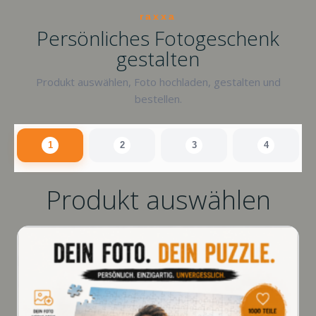
raxxa
Persönliches Fotogeschenk
gestalten
Produkt auswählen, Foto hochladen, gestalten und
bestellen.
1
2
3
4
Produkt auswählen