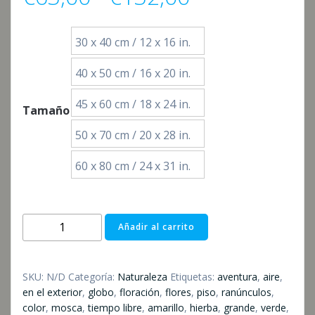
de
30 x 40 cm / 12 x 16 in.
precios:
40 x 50 cm / 16 x 20 in.
desde
45 x 60 cm / 18 x 24 in.
Tamaño
€63,00
50 x 70 cm / 20 x 28 in.
60 x 80 cm / 24 x 31 in.
hasta
€132,00
Ballon
Añadir al carrito
cantidad
SKU:
N/D
Categoría:
Naturaleza
Etiquetas:
aventura
,
aire
,
en el exterior
,
globo
,
floración
,
flores
,
piso
,
ranúnculos
,
color
,
mosca
,
tiempo libre
,
amarillo
,
hierba
,
grande
,
verde
,