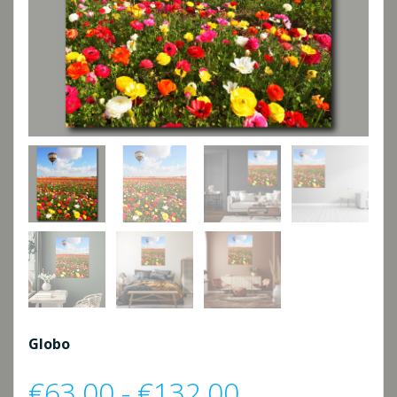
Globo
Rango
€
63,00
-
€
132,00