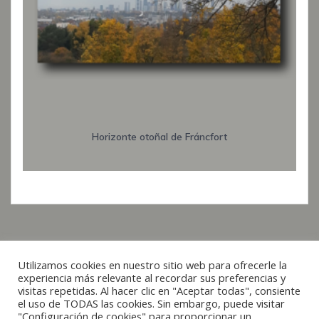
Horizonte otoñal de Fráncfort
Utilizamos cookies en nuestro sitio web para ofrecerle la
Italiano
experiencia más relevante al recordar sus preferencias y
visitas repetidas. Al hacer clic en "Aceptar todas", consiente
Français
el uso de TODAS las cookies. Sin embargo, puede visitar
© 2019 - 2026 raxxa
"Configuración de cookies" para proporcionar un