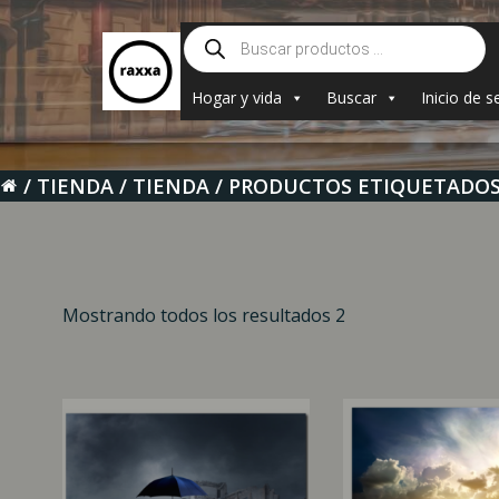
Saltar
Búsqueda
al
de
contenido
productos
Hogar y vida
Buscar
Inicio de s
TIENDA
TIENDA
PRODUCTOS ETIQUETADOS 
Mostrando todos los resultados 2