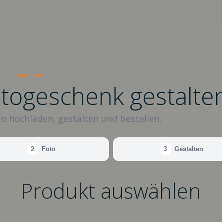
raxxa
otogeschenk gestalte
o hochladen, gestalten und bestellen.
2
Foto
3
Gestalten
Produkt auswählen