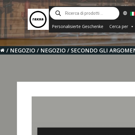
Vai
Ricerca
al
prodotti
contenuto
Personalisierte Geschenke
Cerca per
NEGOZIO
NEGOZIO
SECONDO GLI ARGOME