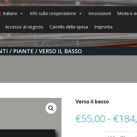
Italiano
Info sulla cooperazione
Innovazioni
Moda e ac
Accesso al negozio
Carrello della spesa
Impronta
NTI
PIANTE
VERSO IL BASSO
Verso il basso
€
55,00
-
€
184