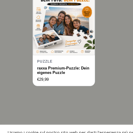
PUZZLE
raxxa Premium-Puzzle: Dein
eigenes Puzzle
€
29,99
Usiamo i cookie sul nostro sito web per darti l'esperienza più pe