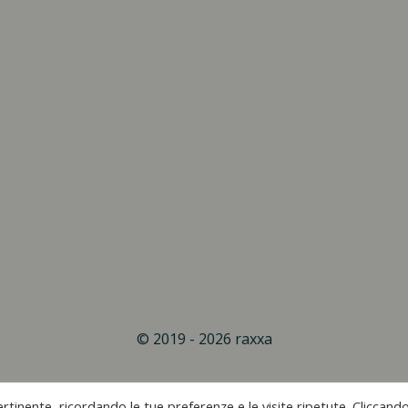
© 2019 - 2026 raxxa
rtinente, ricordando le tue preferenze e le visite ripetute. Cliccand