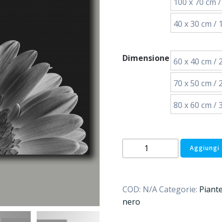
100 x 70 cm / 
40 x 30 cm / 1
Dimensione
60 x 40 cm / 2
70 x 50 cm / 2
80 x 60 cm / 3
Unten
Aggiungi 
ab
quantità
COD:
N/A
Categorie:
Piant
nero