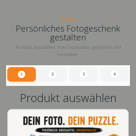
raxxa
Persönliches Fotogeschenk
gestalten
Produkt auswählen, Foto hochladen, gestalten und
bestellen.
1
2
3
4
Produkt auswählen