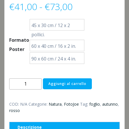
Fascia
€
41,00
-
€
73,00
di
45 x 30 cm / 12 x 2
prezzo:
pollici.
Formato
60 x 40 cm / 16 x 2 in.
da
Poster
90 x 60 cm / 24 x 4 in.
€41,00
a
Es
Aggiungi al carrello
wird
€73,00
Herbst
quantità
COD:
N/A
Categorie:
Natura
,
FotoJoe
Tag:
foglio
,
autunno
,
rosso
Descrizione