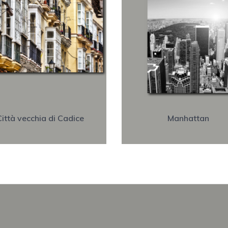
ittà vecchia di Cadice
Manhattan