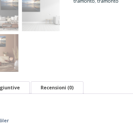
tramonto
,
tramonto
giuntive
Recensioni (0)
öler