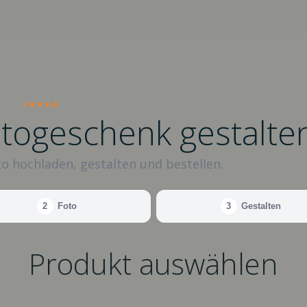
raxxa
otogeschenk gestalte
o hochladen, gestalten und bestellen.
2
Foto
3
Gestalten
Produkt auswählen