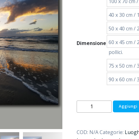
100 x 70 cm / 
40 x 30 cm / 1
50 x 40 cm / 2
60 x 45 cm / 
Dimensione
pollici.
75 x 50 cm / 3
90 x 60 cm / 3
Ein
Aggiungi 
Tag
am
Meer
COD:
N/A
Categorie:
Luogh
quantità