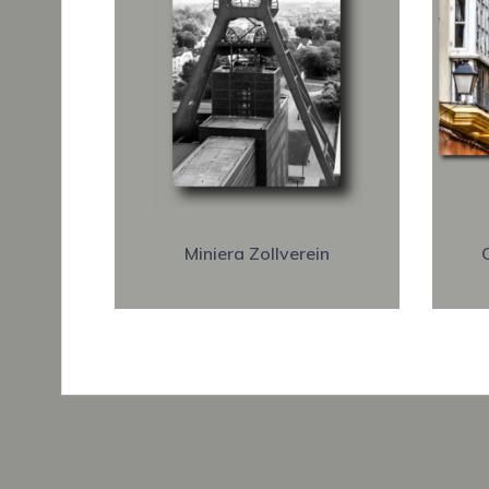
Miniera Zollverein
C