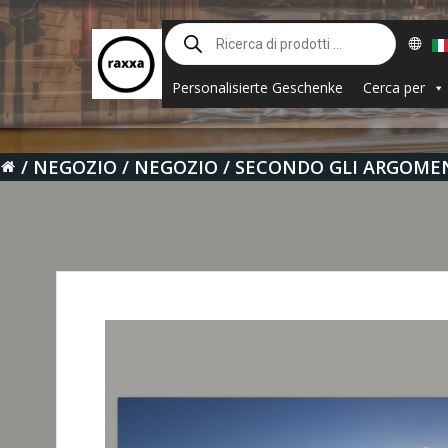
Vai
Ricerca
al
prodotti
contenuto
Personalisierte Geschenke
Cerca per
NEGOZIO
NEGOZIO
SECONDO GLI ARGOME