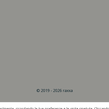
© 2019 - 2026 raxxa
rtinente, ricordando le tue preferenze e le visite ripetute. Cliccand