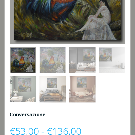
Conversazione
Fascia
€
53,00
-
€
136,00