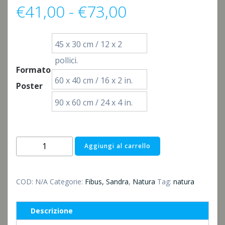
Fascia
€
41,00
-
€
73,00
di
45 x 30 cm / 12 x 2
prezzo:
pollici.
Formato
60 x 40 cm / 16 x 2 in.
da
Poster
90 x 60 cm / 24 x 4 in.
€41,00
a
Breathe
Aggiungi al carrello
in,
€73,00
breathe
out
COD:
N/A
Categorie:
Fibus, Sandra
,
Natura
Tag:
natura
quantità
Descrizione