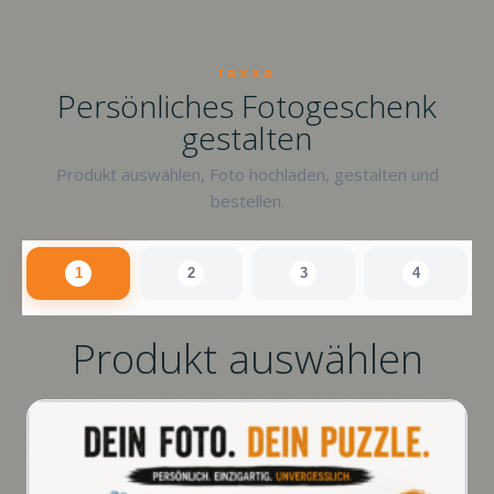
raxxa
Persönliches Fotogeschenk
gestalten
Produkt auswählen, Foto hochladen, gestalten und
bestellen.
1
2
3
4
Produkt auswählen