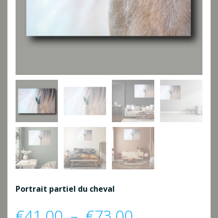
Portrait partiel du cheval
Plage
€
41,00
–
€
73,00