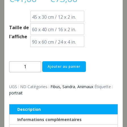
de
45 x 30 cm / 12 x 2 in.
prix :
Taille de
60 x 40 cm / 16 x 2 in.
l'affiche
€41,00
90 x 60 cm / 24 x 4 in.
à
quantité
Ajouter au panier
€73,00
de
Teilportrait
Pferd
UGS :
ND
Catégories :
Fibus, Sandra
,
Animaux
Étiquette :
portrait
Description
Informations complémentaires