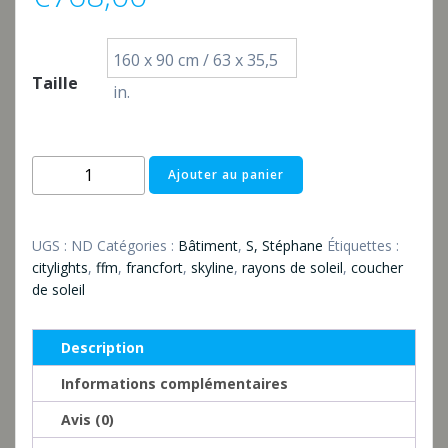
160 x 90 cm / 63 x 35,5
Taille
in.
quantité
Ajouter au panier
de
Sundown
FFM
UGS :
ND
Catégories :
Bâtiment
,
S, Stéphane
Étiquettes :
citylights
,
ffm
,
francfort
,
skyline
,
rayons de soleil
,
coucher
de soleil
Description
Informations complémentaires
Avis (0)