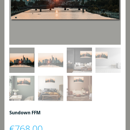
Sundown FFM
€
768,00