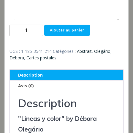
quantité
Ajouter au panier
de
raxxa
Postkarte:
UGS :
1-185-3541-214
Catégories :
Abstrait
,
Olegário,
Líneas
Débora
,
Cartes postales
y
color
Description
Avis (0)
Description
"Líneas y color" by Débora
Olegário