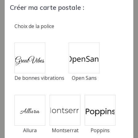
à
Créer ma carte postale :
€12,00
Choix de la police
De bonnes vibrations
Open Sans
Allura
Montserrat
Poppins