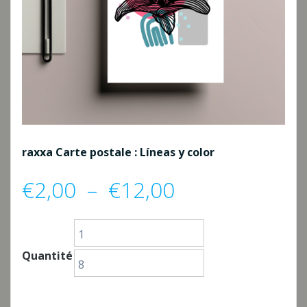
raxxa Carte postale : Líneas y color
Plage
€
2,00
–
€
12,00
de
1
prix :
Quantité
8
€2,00