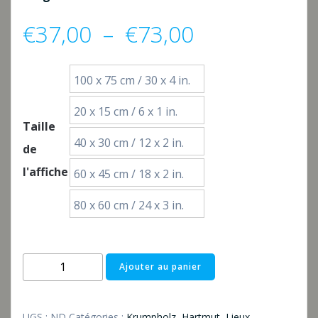
Plage
€
37,00
–
€
73,00
de
100 x 75 cm / 30 x 4 in.
prix :
20 x 15 cm / 6 x 1 in.
Taille
€37,00
40 x 30 cm / 12 x 2 in.
de
à
l'affiche
60 x 45 cm / 18 x 2 in.
80 x 60 cm / 24 x 3 in.
€73,00
quantité
Ajouter au panier
de
Lohr
am
UGS :
ND
Catégories :
Krumpholz, Hartmut
,
Lieux