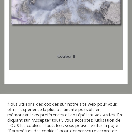
Couleur II
Nous utilisons des cookies sur notre site web pour vous
offrir l'expérience la plus pertinente possible en
Italiano
mémorisant vos préférences et en répétant vos visites. En
cliquant sur "Accepter tout", vous acceptez l'utilisation de
Español
TOUS les cookies. Toutefois, vous pouvez visiter la page
© 2019 - 2026 raxxa
"Paramètres des cookies" pour donner votre accord de