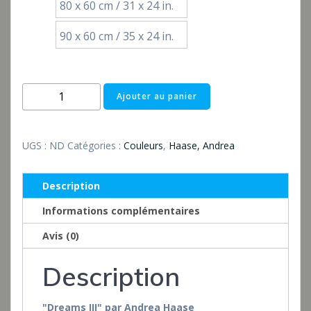
80 x 60 cm / 31 x 24 in.
90 x 60 cm / 35 x 24 in.
quantité
Ajouter au panier
de
Dreams
III
UGS :
ND
Catégories :
Couleurs
,
Haase, Andrea
Description
Informations complémentaires
Avis (0)
Description
"Dreams III" par Andrea Haase