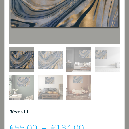
Rêves III
Plage
€
55,00
–
€
184,00