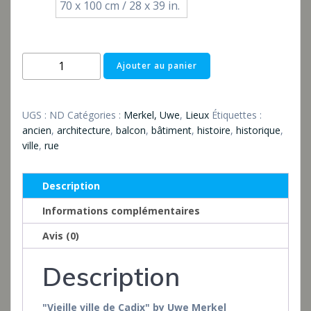
70 x 100 cm / 28 x 39 in.
quantité
Ajouter au panier
de
Altstadt
von
UGS :
ND
Catégories :
Merkel, Uwe
,
Lieux
Étiquettes :
Cádiz
ancien
,
architecture
,
balcon
,
bâtiment
,
histoire
,
historique
,
ville
,
rue
Description
Informations complémentaires
Avis (0)
Description
"Vieille ville de Cadix" by Uwe Merkel