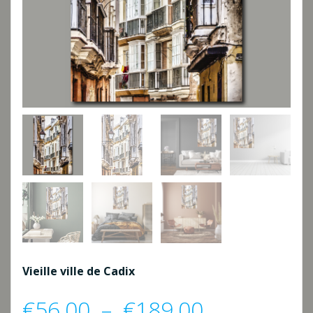
Vieille ville de Cadix
Plage
€
56,00
–
€
189,00