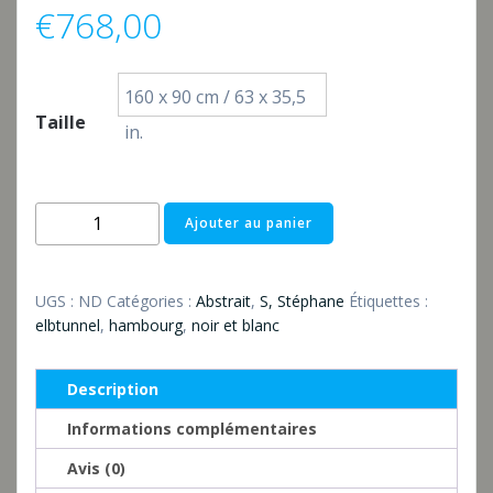
€
768,00
160 x 90 cm / 63 x 35,5
Taille
in.
quantité
Ajouter au panier
de
Alter
Elbtunnel
UGS :
ND
Catégories :
Abstrait
,
S, Stéphane
Étiquettes :
Hamburg
elbtunnel
,
hambourg
,
noir et blanc
Description
Informations complémentaires
Avis (0)