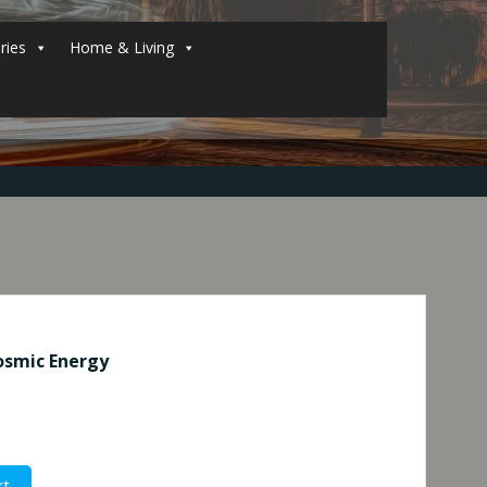
ries
Home & Living
osmic Energy
rt