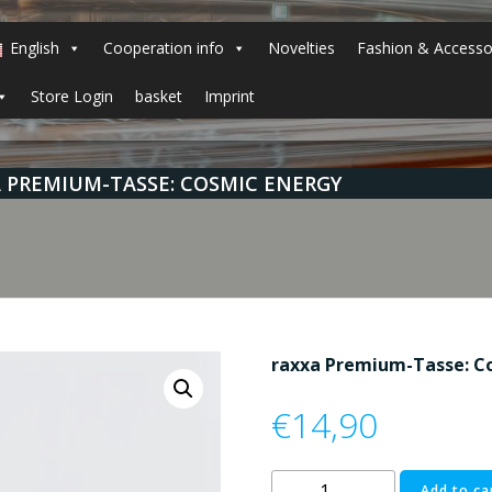
English
Cooperation info
Novelties
Fashion & Accesso
Store Login
basket
Imprint
 PREMIUM-TASSE: COSMIC ENERGY
raxxa Premium-Tasse: C
€
14,90
raxxa
Add to ca