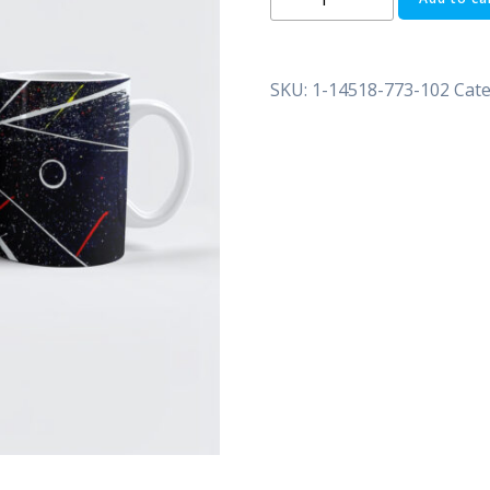
Premium-
Tasse:
Cosmic
SKU:
1-14518-773-102
Cate
Energy
quantity