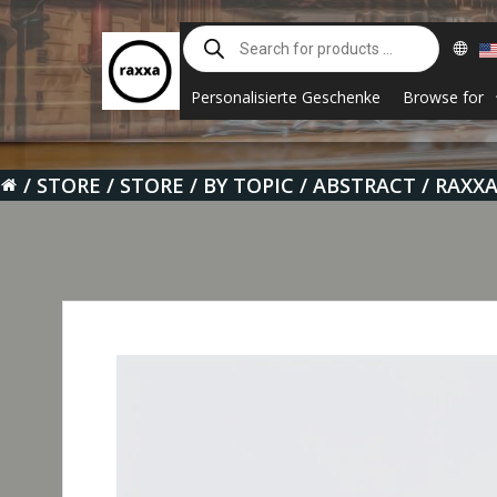
Skip
Products
to
search
content
Personalisierte Geschenke
Browse for
STORE
STORE
BY TOPIC
ABSTRACT
RAXXA