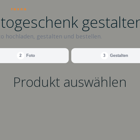
raxxa
otogeschenk gestalte
o hochladen, gestalten und bestellen.
2
Foto
3
Gestalten
Produkt auswählen