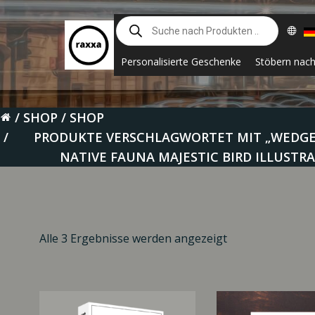
Zum
Suche
Inhalt
nach
springen
Produkten
Personalisierte Geschenke
Stöbern nac
SHOP
SHOP
PRODUKTE VERSCHLAGWORTET MIT „WEDGE-T
NATIVE FAUNA MAJESTIC BIRD ILLUSTR
Alle 3 Ergebnisse werden angezeigt