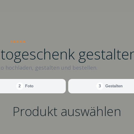
raxxa
otogeschenk gestalte
o hochladen, gestalten und bestellen.
2
Foto
3
Gestalten
Produkt auswählen