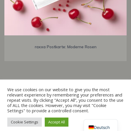
raxxa Postkarte: Moderne Rosen
Italiano
We use cookies on our website to give you the most
relevant experience by remembering your preferences and
Français
repeat visits. By clicking “Accept All”, you consent to the use
© 2019 - 2026 raxxa
of ALL the cookies. However, you may visit "Cookie
Español
Settings" to provide a controlled consent.
English
Cookie Settings
Accept All
Vertrag widerrufen
Deutsch