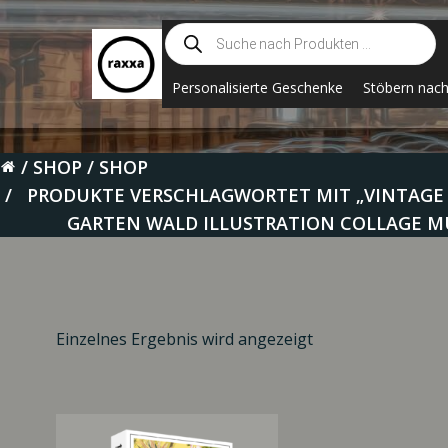
Zum
Suche
Inhalt
nach
springen
Produkten
Personalisierte Geschenke
Stöbern nac
SHOP
SHOP
PRODUKTE VERSCHLAGWORTET MIT „VINTAGE
GARTEN WALD ILLUSTRATION COLLAGE MU
Einzelnes Ergebnis wird angezeigt