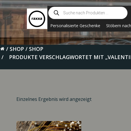
Zum
Suche
Inhalt
nach
springen
Produkten
Personalisierte Geschenke
Stöbern nac
SHOP
SHOP
PRODUKTE VERSCHLAGWORTET MIT „VALENTI
Einzelnes Ergebnis wird angezeigt