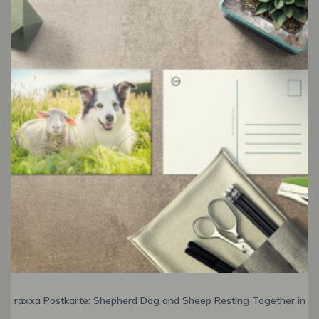
raxxa Postkarte: Shepherd Dog and Sheep Resting Together in