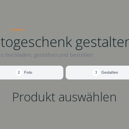
raxxa
otogeschenk gestalte
o hochladen, gestalten und bestellen.
2
Foto
3
Gestalten
Produkt auswählen