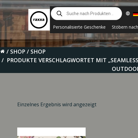
Zum
Suche
Inhalt
nach
springen
Produkten
Personalisierte Geschenke
Stöbern nac
SHOP
SHOP
PRODUKTE VERSCHLAGWORTET MIT „SEAMLESS
OUTDOOR
Einzelnes Ergebnis wird angezeigt