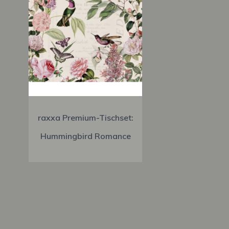
raxxa Premium-Tischset:
Hummingbird Romance