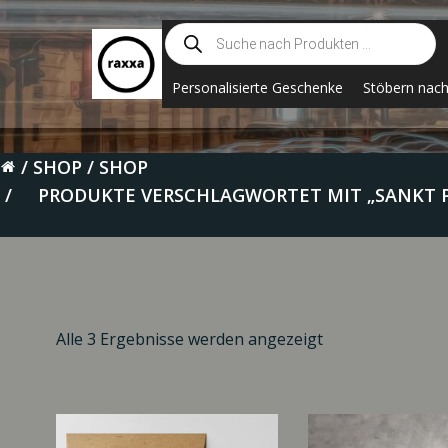
Zum
Suche
Inhalt
nach
springen
Produkten
Personalisierte Geschenke
Stöbern nac
SHOP
SHOP
PRODUKTE VERSCHLAGWORTET MIT „SANKT 
Alle 3 Ergebnisse werden angezeigt