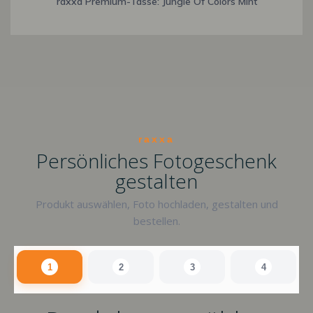
raxxa Premium-Tasse: Jungle Of Colors Mint
raxxa
Persönliches Fotogeschenk
gestalten
Produkt auswählen, Foto hochladen, gestalten und
bestellen.
1
2
3
4